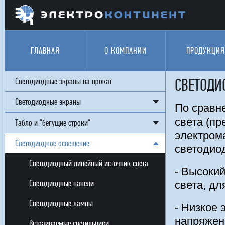
Перейти к основному содержанию
ГЛАВНАЯ
О КОМПАНИИ
ПРОДУКЦИЯ
Светодиодные экраны на прокат
СВЕТОДИ
Светодиодные экраны
По сравн
света (п
Табло и "бегущие строки"
электром
Светодиодное освещение
светодио
Светодиодный линейный источник света
- Высоки
Светодиодные панели
света, дл
Светодиодные лампы
- Низкое 
напряжен
Встраиваемые светильники