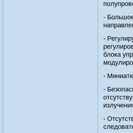
полупров
- Большое
направле
- Регулир
регулиро
блока уп
модулиро
- Миниат
- Безопас
отсутств
излучени
- Отсутст
следовате